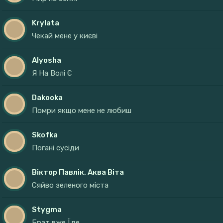
Krylata
Чекай мене у києві
Alyosha
Я На Волі Є
Dakooka
Помри якщо мене не любиш
Skofka
Погані сусіди
Віктор Павлік, Аква Віта
Сяйво зеленого міста
Stygma
Брат вже Їде