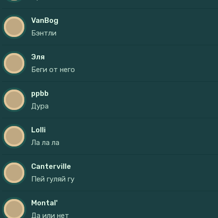
VanBog
Бэнтли
Эля
Беги от него
ppbb
Дура
Lolli
Ла ла ла
Canterville
Пей гуляй гу
Montal'
Да или нет