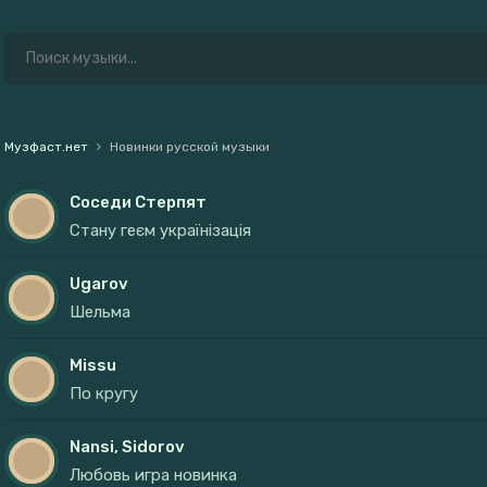
Музфаст.нет
Новинки русской музыки
Соседи Стерпят
Стану геєм українізація
Ugarov
Шельма
Missu
По кругу
Nansi, Sidorov
Любовь игра новинка