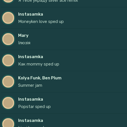
Я тебя украду silver ace remix
Instasamka
Moneyken love sped up
Mary
Ілюзія
Instasamka
Как mommy sped up
Kolya Funk, Ben Plum
Summer jam
Instasamka
Popstar sped up
Instasamka