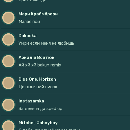
Мари Краймбрери
Малая пой
Dakooka
Умри если меня не любишь
Аркадій Войтюк
Ай яй яй bakun remix
Diss One, Horizon
Це північний писок
Instasamka
За деньги да sped up
Mitchel, Johnyboy