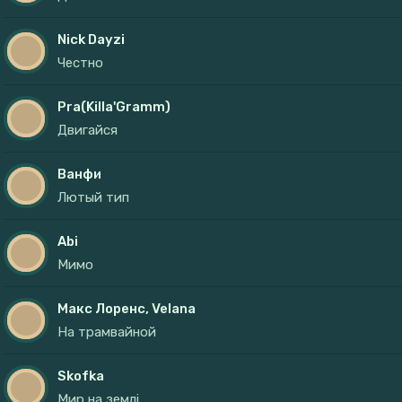
Nick Dayzi
Честно
Pra(Killa'Gramm)
Двигайся
Ванфи
Лютый тип
Abi
Мимо
Макс Лоренс, Velana
На трамвайной
Skofka
Мир на землі