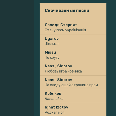
Скачиваемые песни
Соседи Стерпят
Стану геєм українізація
Ugarov
Шельма
Missu
По кругу
Nansi, Sidorov
Любовь игра новинка
Nansi, Sidorov
На следующей странице премьера
Кобяков
Балалайка
Ignat Izotov
Родная моя