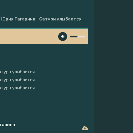
 Юрия Гагарина - Сатурн улыбается
…
атурн улыбается
атурн улыбается
атурн улыбается
гарина