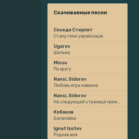
Скачиваемые песни
Соседи Стерпят
Стану геєм українізація
Ugarov
Шельма
Missu
По кругу
Nansi, Sidorov
Любовь игра новинка
Nansi, Sidorov
На следующей странице премьера
Кобяков
Балалайка
Ignat Izotov
Родная моя