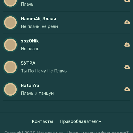
Плачь
HammAli, Эллаи
Не плачь, не реви
sozONik
Не плачь
5УТРА
Ты По Нему Не Плачь
NataliYa
Плачь и танцуй
Контакты
Правообладателям