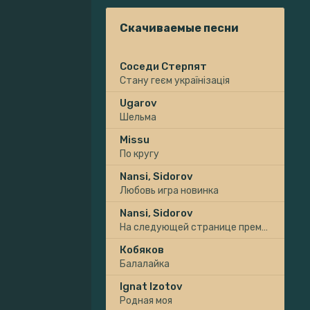
Скачиваемые песни
Соседи Стерпят
Стану геєм українізація
Ugarov
Шельма
Missu
По кругу
Nansi, Sidorov
Любовь игра новинка
Nansi, Sidorov
На следующей странице премьера
Кобяков
Балалайка
Ignat Izotov
Родная моя