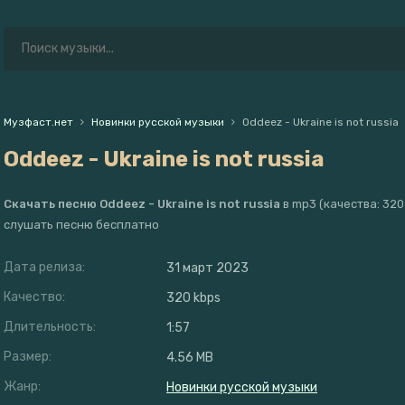
Музфаст.нет
Новинки русской музыки
Oddeez - Ukraine is not russia
Oddeez - Ukraine is not russia
Скачать песню Oddeez - Ukraine is not russia
в mp3 (качества: 320 
слушать песню бесплатно
Дата релиза:
31 март 2023
Качество:
320 kbps
Длительность:
1:57
Размер:
4.56 MB
Жанр:
Новинки русской музыки