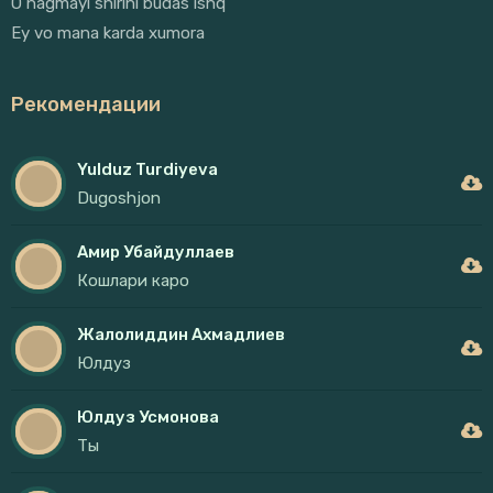
O nagmayi shirini budas ishq
Ey vo mana karda xumora
Рекомендации
Yulduz Turdiyeva
Dugoshjon
Амир Убайдуллаев
Кошлари каро
Жалолиддин Ахмадлиев
Юлдуз
Юлдуз Усмонова
Ты