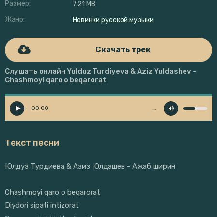
Размер:
7.21 MB
Жанр:
Новинки русской музыки
Скачать трек
Слушать онлайн Yulduz Turdiyeva & Aziz Yuldashev -
Chashmoyi qaro o beqarorat
00:00
…
Текст песни
Юлдуз Турдиева & Азиз Юлдашев - Ажаб ширин
Chashmoyi qaro o beqarorat
Diydori sipati intizorat